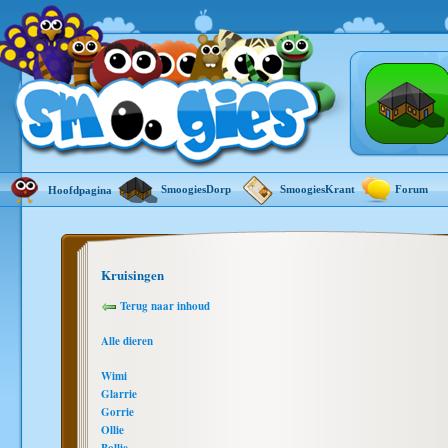
SmoogiesDorp
SmoogiesKrant
Forum
Hoofdpagina
Kruisingen
Terug naar inhoud
Alle dieren
Wimi
Glarrie
Gorrie
Ollie