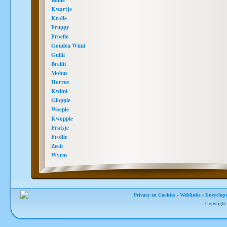
Bollie
Kwartje
Kralie
Fruppy
Froefie
Gouden Wimi
Gullii
Brellii
Mobus
Horrus
Kwimi
Gloppie
Woepie
Kwoppie
Fratsje
Frollie
Zeeii
Wyrm
Privacy en Cookies
-
Weblinks
-
Encyclope
Copyright