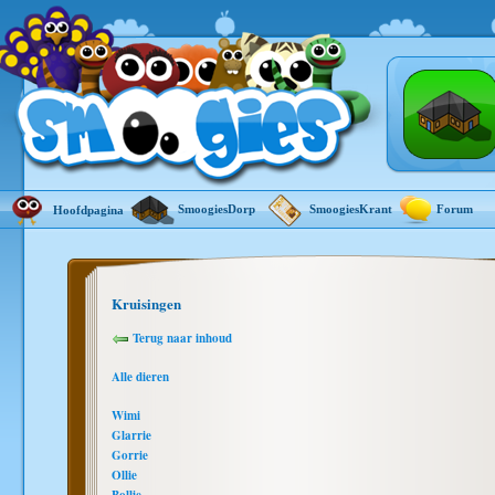
SmoogiesDorp
SmoogiesKrant
Forum
Hoofdpagina
Kruisingen
Terug naar inhoud
Alle dieren
Wimi
Glarrie
Gorrie
Ollie