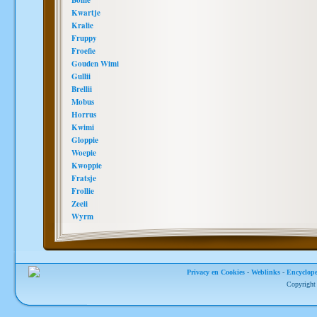
Bollie
Kwartje
Kralie
Fruppy
Froefie
Gouden Wimi
Gullii
Brellii
Mobus
Horrus
Kwimi
Gloppie
Woepie
Kwoppie
Fratsje
Frollie
Zeeii
Wyrm
Privacy en Cookies
-
Weblinks
-
Encyclope
Copyright