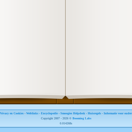
Privacy en Cookies
-
Weblinks
-
Encyclopedie
-
Smoogies Helpdesk
-
Huisregels
-
Informatie voor ouder
Copyright 2007 - 2026 ©
Booming Labs
0.014268s