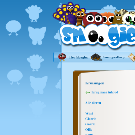
SmoogiesDorp
Hoofdpagina
Kruisingen
Terug naar inhoud
Alle dieren
Wimi
Glarrie
Gorrie
Ollie