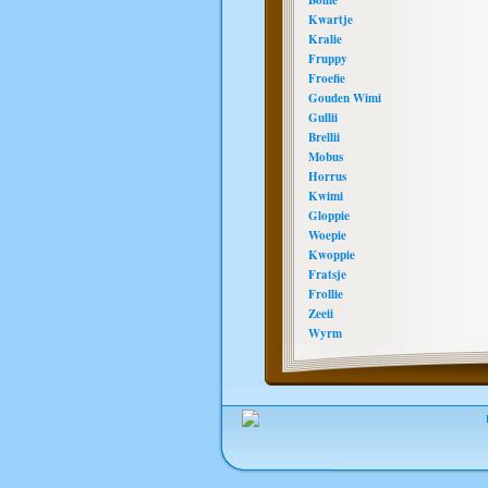
Bollie
Kwartje
Kralie
Fruppy
Froefie
Gouden Wimi
Gullii
Brellii
Mobus
Horrus
Kwimi
Gloppie
Woepie
Kwoppie
Fratsje
Frollie
Zeeii
Wyrm