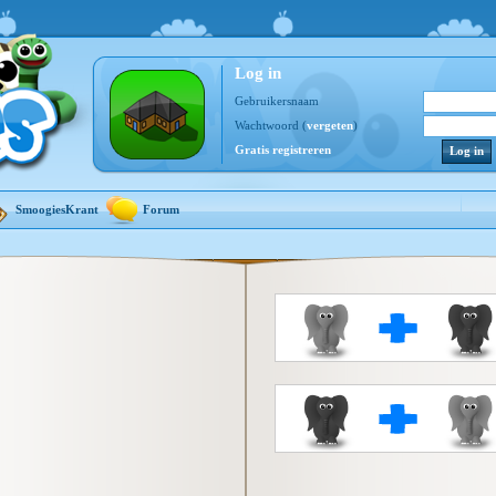
Log in
Gebruikersnaam
Wachtwoord (
vergeten
)
Gratis registreren
SmoogiesKrant
Forum