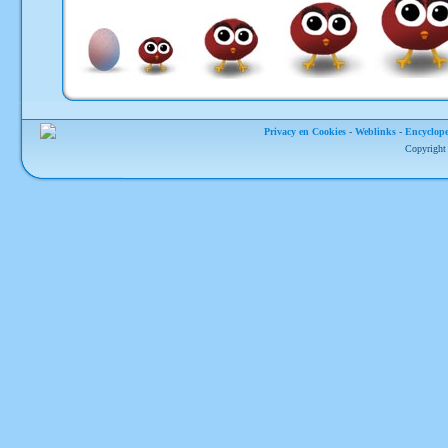
Privacy en Cookies
-
Weblinks
-
Encyclope
Copyright