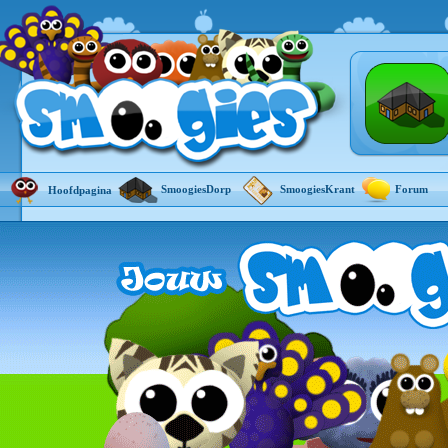
SmoogiesDorp
SmoogiesKrant
Forum
Hoofdpagina