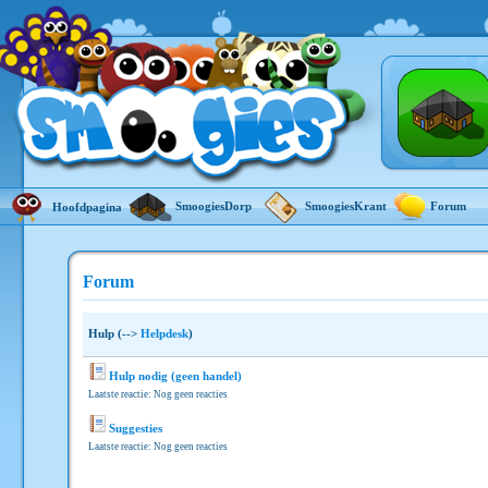
SmoogiesDorp
SmoogiesKrant
Forum
Hoofdpagina
Forum
Hulp (-->
Helpdesk
)
Hulp nodig (geen handel)
Laatste reactie: Nog geen reacties
Suggesties
Laatste reactie: Nog geen reacties