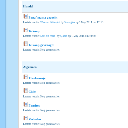
Handel
Papa/ mama gezocht
Laatste reactie:
Waarom dit topic?
by
Smoogies
op 9 May 2011 om 17:15
Te koop
Laatste reactie:
Lees dit eerst !
by
Sjoerd
op 1 May 2018 om 19:30
Te koop gevraagd
Laatste reactie: Nog geen reacties
Algemeen
Theekransje
Laatste reactie: Nog geen reacties
Clubs
Laatste reactie: Nog geen reacties
Fansites
Laatste reactie: Nog geen reacties
Verhalen
Laatste reactie: Nog geen reacties