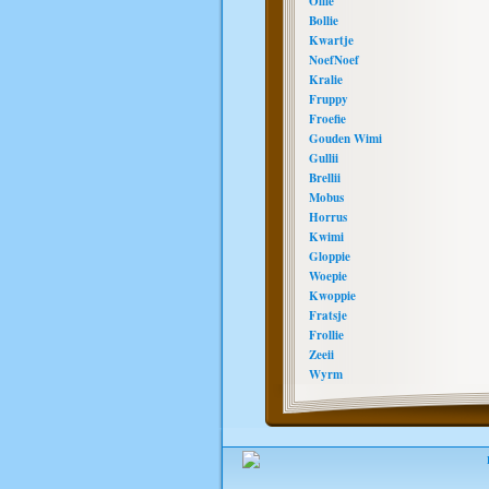
Ollie
Bollie
Kwartje
NoefNoef
Kralie
Fruppy
Froefie
Gouden Wimi
Gullii
Brellii
Mobus
Horrus
Kwimi
Gloppie
Woepie
Kwoppie
Fratsje
Frollie
Zeeii
Wyrm