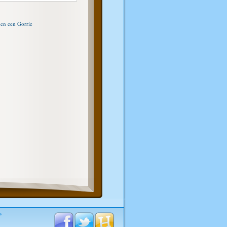
 en een Gorrie
s