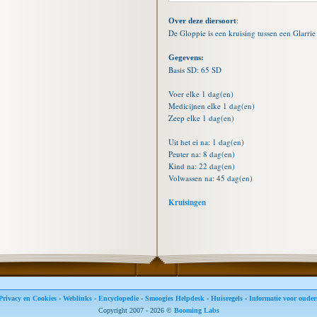
:
Over deze diersoort
De Gloppie is een kruising tussen een Glarrie
Gegevens:
Basis SD: 65 SD
Voer elke 1 dag(en)
Medicijnen elke 1 dag(en)
Zeep elke 1 dag(en)
Uit het ei na: 1 dag(en)
Peuter na: 8 dag(en)
Kind na: 22 dag(en)
Volwassen na: 45 dag(en)
Kruisingen
Privacy en Cookies
-
Weblinks
-
Encyclopedie
-
Smoogies Helpdesk
-
Huisregels
-
Informatie voor ouder
Copyright 2007 - 2026 ©
Booming Labs