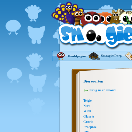
SmoogiesDorp
Hoofdpagina
Diersoorten
Terug naar inhoud
Teigie
Nera
Wimi
Glarrie
Gorrie
Proeproe