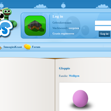
Log in
Gebruikersnaam
Wachtwoord (
vergeten
)
Gratis registreren
SmoogiesKrant
Forum
Gloppie
Familie:
Wolligen