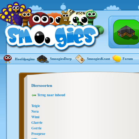
SmoogiesDorp
SmoogiesKrant
Forum
Hoofdpagina
Diersoorten
Terug naar inhoud
Teigie
Nera
Wimi
Glarrie
Gorrie
Proeproe