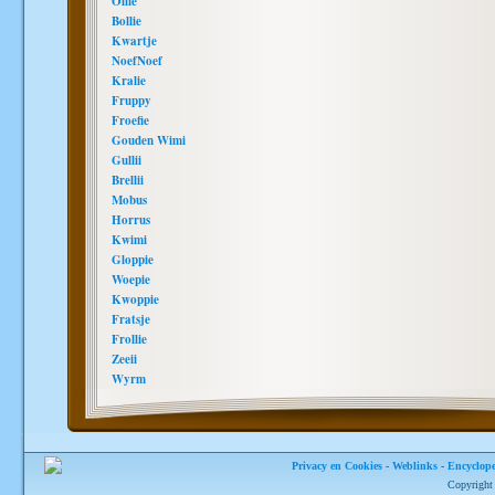
Ollie
Bollie
Kwartje
NoefNoef
Kralie
Fruppy
Froefie
Gouden Wimi
Gullii
Brellii
Mobus
Horrus
Kwimi
Gloppie
Woepie
Kwoppie
Fratsje
Frollie
Zeeii
Wyrm
Privacy en Cookies
-
Weblinks
-
Encyclope
Copyright