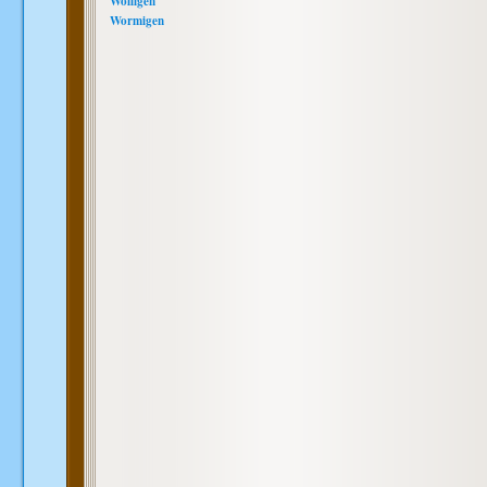
Wolligen
Wormigen