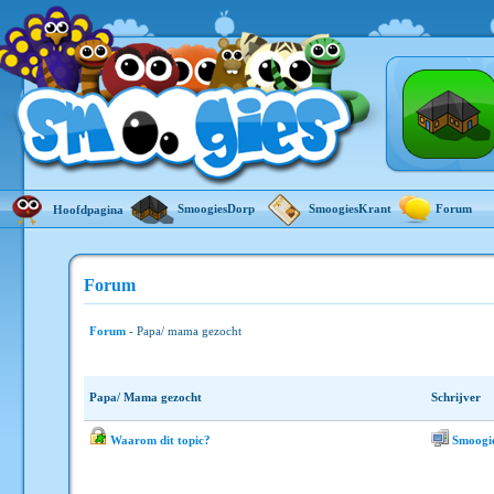
SmoogiesDorp
SmoogiesKrant
Forum
Hoofdpagina
Forum
Forum
- Papa/ mama gezocht
Papa/ Mama gezocht
Schrijver
Waarom dit topic?
Smoogi