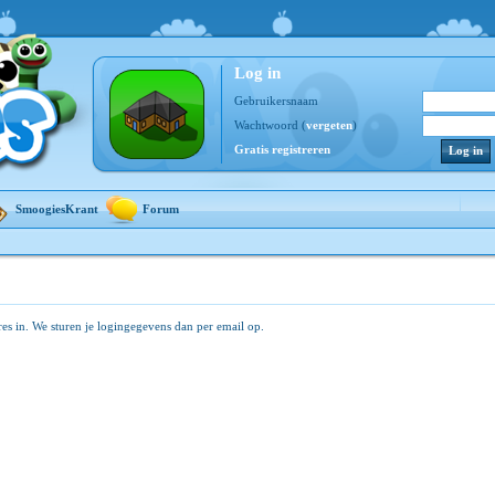
Log in
Gebruikersnaam
Wachtwoord (
vergeten
)
Gratis registreren
SmoogiesKrant
Forum
res in. We sturen je logingegevens dan per email op.