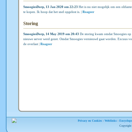
SmoogiesDorp, 13 Jan 2020 om 22:23
Het is nu niet mogelijk om een olifante
te kopen. Ik hoop dat het snel opgelost is. |
Reageer
Storing
SmoogiesDorp, 14 May 2019 om 20:43
De storing kwam omdat Smoogies op
nieuwe server werd gezet. Omdat Smoogies vernieuwd gaat worden. Excuus vo
de overlast |
Reageer
Privacy en Cookies
-
Weblinks
-
Encyclope
Copyright