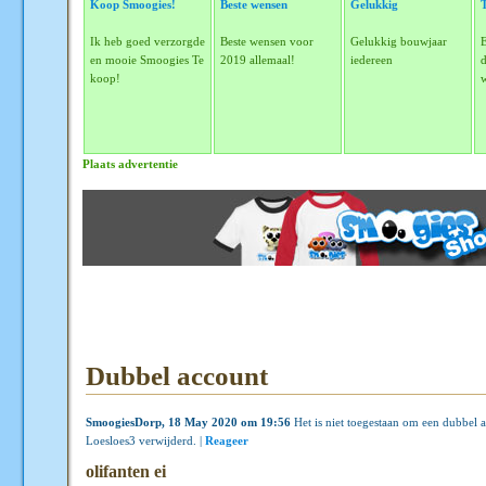
Koop Smoogies!
Beste wensen
Gelukkig
Ik heb goed verzorgde
Beste wensen voor
Gelukkig bouwjaar
en mooie Smoogies Te
2019 allemaal!
iedereen
d
koop!
Plaats advertentie
Dubbel account
SmoogiesDorp, 18 May 2020 om 19:56
Het is niet toegestaan om een dubbel 
Loesloes3 verwijderd. |
Reageer
olifanten ei