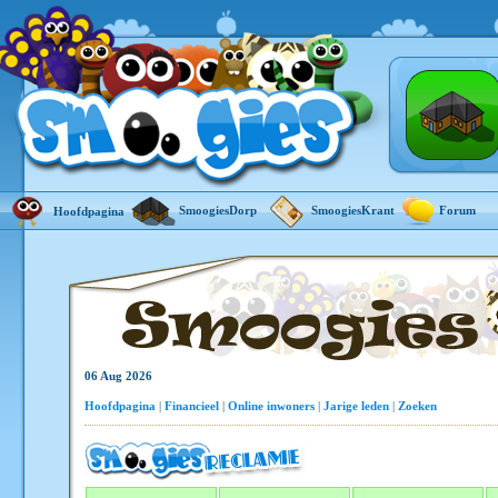
SmoogiesDorp
SmoogiesKrant
Forum
Hoofdpagina
06 Aug 2026
Hoofdpagina
|
Financieel
|
Online inwoners
|
Jarige leden
|
Zoeken