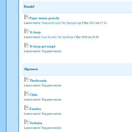
Handel
Papa/ mama gezocht
Laatste reactie:
Waarom dit topic?
by
Smoogies
op 9 May 2011 om 17:15
Te koop
Laatste reactie:
Lees dit eerst !
by
Sjoerd
op 1 May 2018 om 19:30
Te koop gevraagd
Laatste reactie: Nog geen reacties
Algemeen
Theekransje
Laatste reactie: Nog geen reacties
Clubs
Laatste reactie: Nog geen reacties
Fansites
Laatste reactie: Nog geen reacties
Verhalen
Laatste reactie: Nog geen reacties