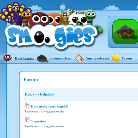
SmoogiesDorp
SmoogiesKrant
Forum
Hoofdpagina
Forum
Hulp (-->
Helpdesk
)
Hulp nodig (geen handel)
Laatste reactie: Nog geen reacties
Suggesties
Laatste reactie: Nog geen reacties