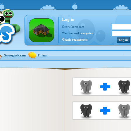
Log in
Gebruikersnaam
Wachtwoord (
vergeten
)
Gratis registreren
SmoogiesKrant
Forum