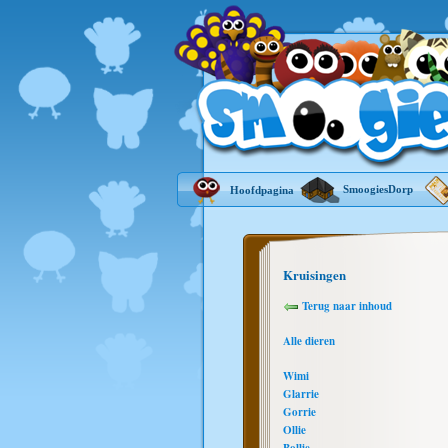
SmoogiesDorp
Hoofdpagina
Kruisingen
Terug naar inhoud
Alle dieren
Wimi
Glarrie
Gorrie
Ollie