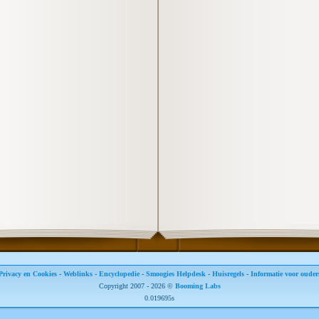
Privacy en Cookies
-
Weblinks
-
Encyclopedie
-
Smoogies Helpdesk
-
Huisregels
-
Informatie voor ouder
Copyright 2007 - 2026 ©
Booming Labs
0.019695s