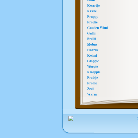
Bollie
Kwartje
Kralie
Fruppy
Froefie
Gouden Wimi
Gullii
Brellii
Mobus
Horrus
Kwimi
Gloppie
Woepie
Kwoppie
Fratsje
Frollie
Zeeii
Wyrm