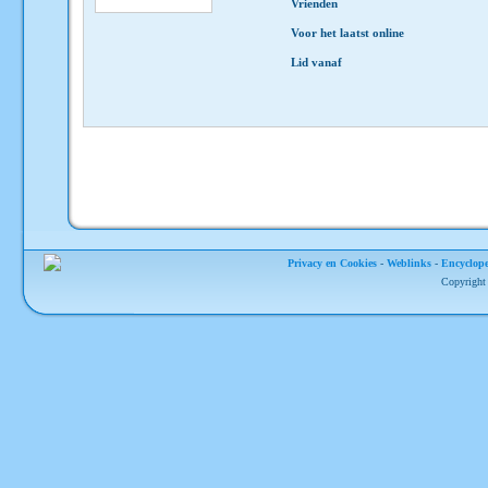
Vrienden
Voor het laatst online
Lid vanaf
Privacy en Cookies
-
Weblinks
-
Encyclope
Copyright