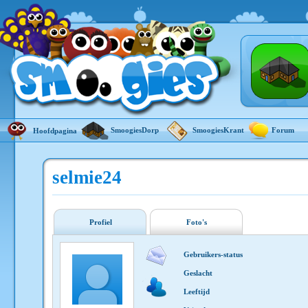
SmoogiesDorp
SmoogiesKrant
Forum
Hoofdpagina
selmie24
Profiel
Foto's
Gebruikers-status
Geslacht
Leeftijd