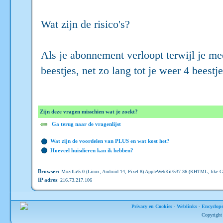
Wat zijn de risico's?
Als je abonnement verloopt terwijl je mee
beestjes, net zo lang tot je weer 4 beestje
Zijn deze vragen misschien wat je zoekt?
Ga terug naar de vragenlijst
Wat zijn de voordelen van PLUS en wat kost het?
Hoeveel huisdieren kan ik hebben?
Browser:
Mozilla/5.0 (Linux; Android 14; Pixel 8) AppleWebKit/537.36 (KHTML, like G
IP adres
: 216.73.217.106
Privacy en Cookies
-
Weblinks
-
Encyclope
Copyright