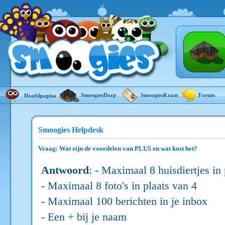
SmoogiesDorp
SmoogiesKrant
Forum
Hoofdpagina
Smoogies Helpdesk
Vraag: Wat zijn de voordelen van PLUS en wat kost het?
Antwoord
: - Maximaal 8 huisdiertjes in
- Maximaal 8 foto's in plaats van 4
- Maximaal 100 berichten in je inbox
- Een + bij je naam