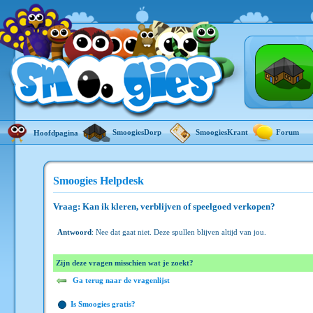
SmoogiesDorp
SmoogiesKrant
Forum
Hoofdpagina
Smoogies Helpdesk
Vraag: Kan ik kleren, verblijven of speelgoed verkopen?
Antwoord
: Nee dat gaat niet. Deze spullen blijven altijd van jou.
Zijn deze vragen misschien wat je zoekt?
Ga terug naar de vragenlijst
Is Smoogies gratis?