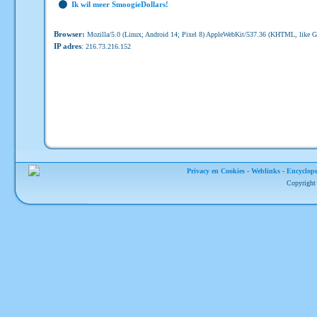
Ik wil meer SmoogieDollars!
Browser:
Mozilla/5.0 (Linux; Android 14; Pixel 8) AppleWebKit/537.36 (KHTML, like G
IP adres
: 216.73.216.152
Privacy en Cookies
-
Weblinks
-
Encyclope
Copyright