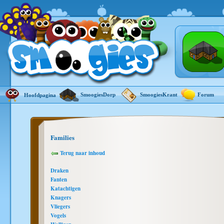
SmoogiesDorp
SmoogiesKrant
Forum
Hoofdpagina
Families
Terug naar inhoud
Draken
Fanten
Katachtigen
Knagers
Vliegers
Vogels