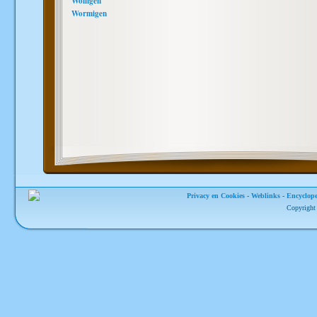
Wolligen
Wormigen
Privacy en Cookies
-
Weblinks
-
Encyclope
Copyright