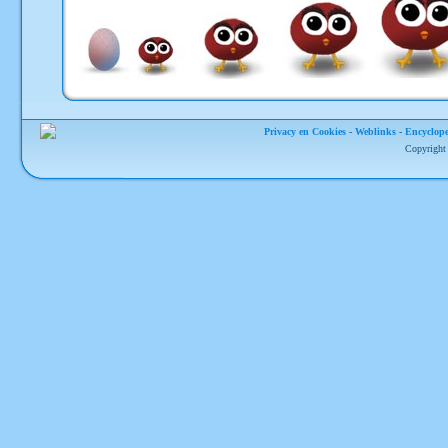
Privacy en Cookies
-
Weblinks
-
Encyclope
Copyright