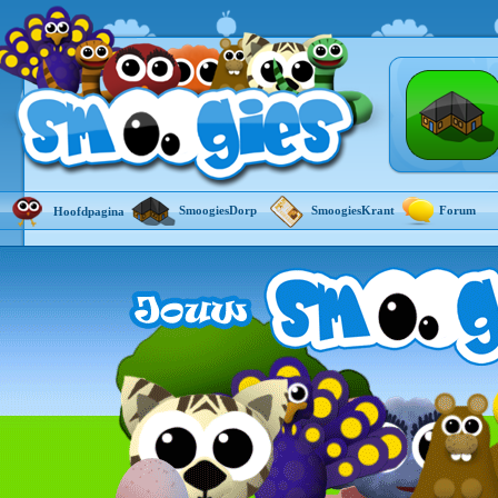
SmoogiesDorp
SmoogiesKrant
Forum
Hoofdpagina